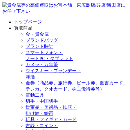
トップページ
買取商品
金・貴金属
ブランドバッグ
ブランド時計
スマートフォン・
ノートPC・タブレット
カメラ・万年筆
ウイスキー・ブランデー・
洋酒
金券（商品券、旅行券、ビール券、図書カード、
テレカ、クオカード、株主優待券等）
電動工具
切手・中国切手
骨董品・美術品・鉄瓶・
掛け軸・絵画
玩具・フィギア・カード
古銭・コイン・