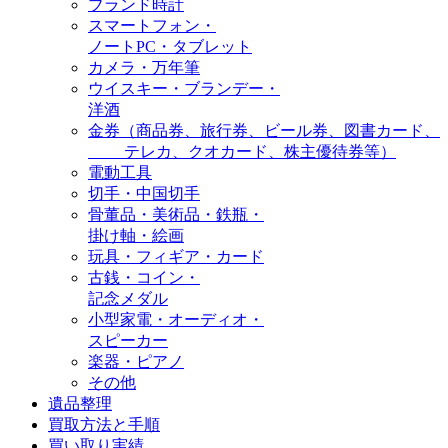
ブランド時計
スマートフォン・
ノートPC・タブレット
カメラ・万年筆
ウイスキー・ブランデー・
洋酒
金券（商品券、旅行券、ビール券、図書カード、
テレカ、クオカード、株主優待券等）
電動工具
切手・中国切手
骨董品・美術品・鉄瓶・
掛け軸・絵画
玩具・フィギア・カード
古銭・コイン・
記念メダル
小型家電・オーディオ・
スピーカー
楽器・ピアノ
その他
遺品整理
買取方法と手順
買い取り実績