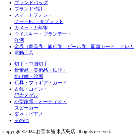
ブランドバッグ
ブランド時計
スマートフォン・
ノートPC・タブレット
カメラ・万年筆
ウイスキー・ブランデー・
洋酒
金券（商品券、旅行券、ビール券、図書カード、
テレカ
電動工具
切手・中国切手
骨董品・美術品・鉄瓶・
掛け軸・絵画
玩具・フィギア・カード
古銭・コイン・
記念メダル
小型家電・オーディオ・
スピーカー
楽器・ピアノ
その他
Copyright©2024 お宝本舗 東広島店 all rights reserved.