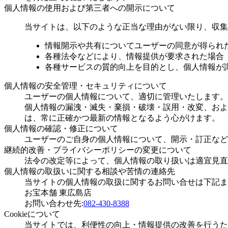
個人情報の使用および第三者への開示について
当サイトは、以下のような正当な理由がない限り、収集
情報開示や共有についてユーザーの同意が得られ
各種法令などにより、情報提供が要求された場合
各種サービスの質的向上を目的とし、個人情報が
個人情報の安全管理・セキュリティについて
ユーザーの個人情報について、適切に管理いたします。
個人情報の漏洩・滅失・棄損・破壊・誤用・改変、およ
は、常に正確かつ最新の情報となるよう心がけます。
個人情報の確認・修正について
ユーザーのご自身の個人情報について、開示・訂正など
継続的改善・プライバシーポリシーの変更について
法令の改定等によって、個人情報の取り扱いは適宜見直
個人情報の取扱いに関する相談や苦情の連絡先
当サイトの個人情報の取扱に関するお問い合せは下記ま
お宝本舗 東広島店
お問い合わせ先:
082-430-8388
Cookieについて
当サイトでは、利便性の向上・情報提供の改善を行うた