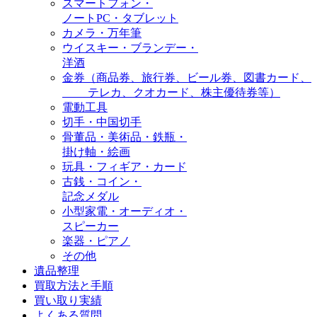
スマートフォン・
ノートPC・タブレット
カメラ・万年筆
ウイスキー・ブランデー・
洋酒
金券（商品券、旅行券、ビール券、図書カード、
テレカ、クオカード、株主優待券等）
電動工具
切手・中国切手
骨董品・美術品・鉄瓶・
掛け軸・絵画
玩具・フィギア・カード
古銭・コイン・
記念メダル
小型家電・オーディオ・
スピーカー
楽器・ピアノ
その他
遺品整理
買取方法と手順
買い取り実績
よくある質問