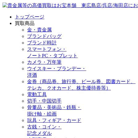
トップページ
買取商品
金・貴金属
ブランドバッグ
ブランド時計
スマートフォン・
ノートPC・タブレット
カメラ・万年筆
ウイスキー・ブランデー・
洋酒
金券（商品券、旅行券、ビール券、図書カード、
テレカ、クオカード、株主優待券等）
電動工具
切手・中国切手
骨董品・美術品・鉄瓶・
掛け軸・絵画
玩具・フィギア・カード
古銭・コイン・
記念メダル