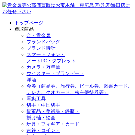
トップページ
買取商品
金・貴金属
ブランドバッグ
ブランド時計
スマートフォン・
ノートPC・タブレット
カメラ・万年筆
ウイスキー・ブランデー・
洋酒
金券（商品券、旅行券、ビール券、図書カード、
テレカ、クオカード、株主優待券等）
電動工具
切手・中国切手
骨董品・美術品・鉄瓶・
掛け軸・絵画
玩具・フィギア・カード
古銭・コイン・