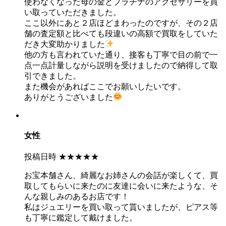
使わなくなった母の金とプラチナのアクセサリーを買
い取っていただきました。
ここ以外にあと２店ほどまわったのですが、その２店
舗の査定額と比べても段違いの高額で買取をしていた
だき大変助かりました
他の方も言われていた通り、接客も丁寧で目の前で一
点一点計量しながら説明を受けましたので納得して取
引できました。
また機会があればここでお願いしたいです。
ありがとうございました
女性
投稿日時
★★★★★
お宝本舗さん、綺麗なお姉さんの会話が楽しくて、買
取してもらいに来たのに友達に会いに来たような、そ
んな親しみのあるお店です！
私はジュエリーを買い取って貰いましたが、ピアス等
も丁寧に鑑定して戴けました。