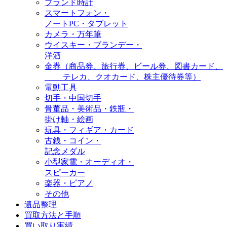
ブランド時計
スマートフォン・
ノートPC・タブレット
カメラ・万年筆
ウイスキー・ブランデー・
洋酒
金券（商品券、旅行券、ビール券、図書カード、
テレカ、クオカード、株主優待券等）
電動工具
切手・中国切手
骨董品・美術品・鉄瓶・
掛け軸・絵画
玩具・フィギア・カード
古銭・コイン・
記念メダル
小型家電・オーディオ・
スピーカー
楽器・ピアノ
その他
遺品整理
買取方法と手順
買い取り実績