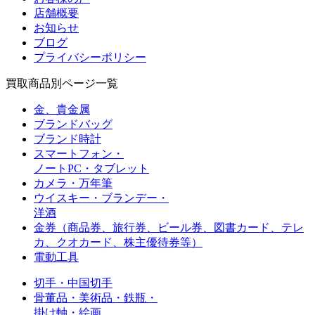
店舗概要
お知らせ
ブログ
プライバシーポリシー
買取商品別ページ一覧
金、貴金属
ブランドバッグ
ブランド時計
スマートフォン・
ノートPC・タブレット
カメラ・万年筆
ウイスキー・ブランデー・
洋酒
金券（商品券、旅行券、ビール券、図書カード、
テレ
カ、クオカード、株主優待券等）
電動工具
切手・中国切手
骨董品・美術品・鉄瓶・
掛け軸・絵画