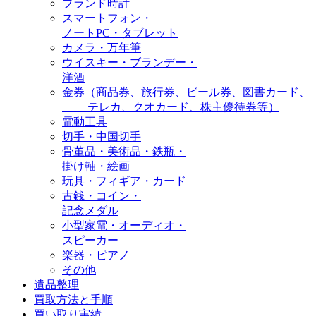
ブランド時計
スマートフォン・
ノートPC・タブレット
カメラ・万年筆
ウイスキー・ブランデー・
洋酒
金券（商品券、旅行券、ビール券、図書カード、
テレカ、クオカード、株主優待券等）
電動工具
切手・中国切手
骨董品・美術品・鉄瓶・
掛け軸・絵画
玩具・フィギア・カード
古銭・コイン・
記念メダル
小型家電・オーディオ・
スピーカー
楽器・ピアノ
その他
遺品整理
買取方法と手順
買い取り実績