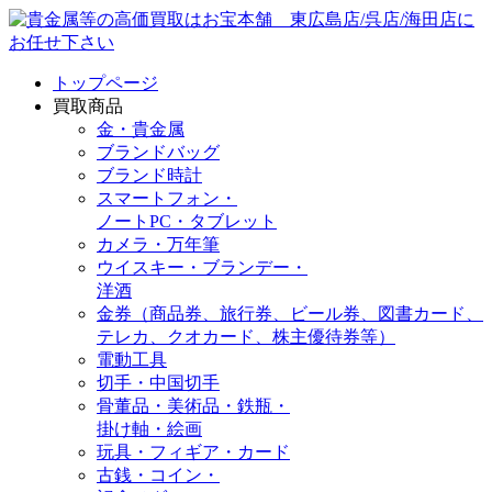
トップページ
買取商品
金・貴金属
ブランドバッグ
ブランド時計
スマートフォン・
ノートPC・タブレット
カメラ・万年筆
ウイスキー・ブランデー・
洋酒
金券（商品券、旅行券、ビール券、図書カード、
テレカ、クオカード、株主優待券等）
電動工具
切手・中国切手
骨董品・美術品・鉄瓶・
掛け軸・絵画
玩具・フィギア・カード
古銭・コイン・