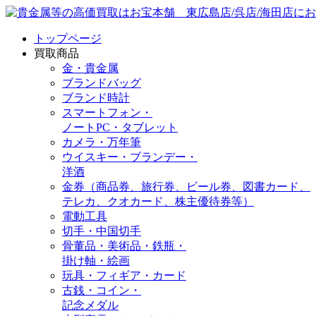
トップページ
買取商品
金・貴金属
ブランドバッグ
ブランド時計
スマートフォン・
ノートPC・タブレット
カメラ・万年筆
ウイスキー・ブランデー・
洋酒
金券（商品券、旅行券、ビール券、図書カード、
テレカ、クオカード、株主優待券等）
電動工具
切手・中国切手
骨董品・美術品・鉄瓶・
掛け軸・絵画
玩具・フィギア・カード
古銭・コイン・
記念メダル