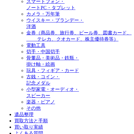
スマートフォン・
ノートPC・タブレット
カメラ・万年筆
ウイスキー・ブランデー・
洋酒
金券（商品券、旅行券、ビール券、図書カード、
テレカ、クオカード、株主優待券等）
電動工具
切手・中国切手
骨董品・美術品・鉄瓶・
掛け軸・絵画
玩具・フィギア・カード
古銭・コイン・
記念メダル
小型家電・オーディオ・
スピーカー
楽器・ピアノ
その他
遺品整理
買取方法と手順
買い取り実績
よくある質問