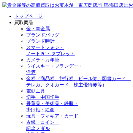
トップページ
買取商品
金・貴金属
ブランドバッグ
ブランド時計
スマートフォン・
ノートPC・タブレット
カメラ・万年筆
ウイスキー・ブランデー・
洋酒
金券（商品券、旅行券、ビール券、図書カード、
テレカ、クオカード、株主優待券等）
電動工具
切手・中国切手
骨董品・美術品・鉄瓶・
掛け軸・絵画
玩具・フィギア・カード
古銭・コイン・
記念メダル