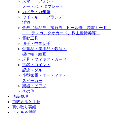
スマートフォン・
ノートPC・タブレット
カメラ・万年筆
ウイスキー・ブランデー・
洋酒
金券（商品券、旅行券、ビール券、図書カード、
テレカ、クオカード、株主優待券等）
電動工具
切手・中国切手
骨董品・美術品・鉄瓶・
掛け軸・絵画
玩具・フィギア・カード
古銭・コイン・
記念メダル
小型家電・オーディオ・
スピーカー
楽器・ピアノ
その他
遺品整理
買取方法と手順
買い取り実績
よくある質問