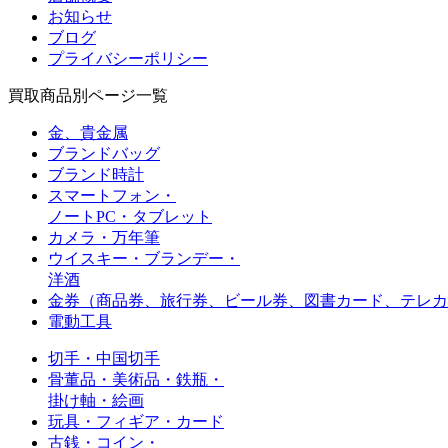
お知らせ
ブログ
プライバシーポリシー
買取商品別ページ一覧
金、貴金属
ブランドバッグ
ブランド時計
スマートフォン・
ノートPC・タブレット
カメラ・万年筆
ウイスキー・ブランデー・
洋酒
金券（商品券、旅行券、ビール券、図書カード、
テレカ
電動工具
切手・中国切手
骨董品・美術品・鉄瓶・
掛け軸・絵画
玩具・フィギア・カード
古銭・コイン・