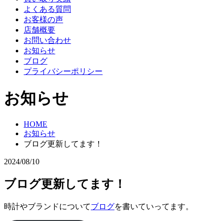
よくある質問
お客様の声
店舗概要
お問い合わせ
お知らせ
ブログ
プライバシーポリシー
お知らせ
HOME
お知らせ
ブログ更新してます！
2024/08/10
ブログ更新してます！
時計やブランドについて
ブログ
を書いていってます。