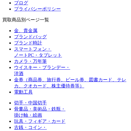
ブログ
プライバシーポリシー
買取商品別ページ一覧
金、貴金属
ブランドバッグ
ブランド時計
スマートフォン・
ノートPC・タブレット
カメラ・万年筆
ウイスキー・ブランデー・
洋酒
金券（商品券、旅行券、ビール券、図書カード、
テレ
カ、クオカード、株主優待券等）
電動工具
切手・中国切手
骨董品・美術品・鉄瓶・
掛け軸・絵画
玩具・フィギア・カード
古銭・コイン・