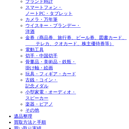
ブランド時計
スマートフォン・
ノートPC・タブレット
カメラ・万年筆
ウイスキー・ブランデー・
洋酒
金券（商品券、旅行券、ビール券、図書カード、
テレカ、クオカード、株主優待券等）
電動工具
切手・中国切手
骨董品・美術品・鉄瓶・
掛け軸・絵画
玩具・フィギア・カード
古銭・コイン・
記念メダル
小型家電・オーディオ・
スピーカー
楽器・ピアノ
その他
遺品整理
買取方法と手順
買い取り実績