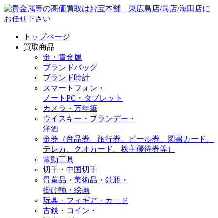
トップページ
買取商品
金・貴金属
ブランドバッグ
ブランド時計
スマートフォン・
ノートPC・タブレット
カメラ・万年筆
ウイスキー・ブランデー・
洋酒
金券（商品券、旅行券、ビール券、図書カード、
テレカ、クオカード、株主優待券等）
電動工具
切手・中国切手
骨董品・美術品・鉄瓶・
掛け軸・絵画
玩具・フィギア・カード
古銭・コイン・