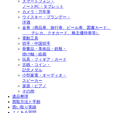
スマートフォン・
ノートPC・タブレット
カメラ・万年筆
ウイスキー・ブランデー・
洋酒
金券（商品券、旅行券、ビール券、図書カード、
テレカ、クオカード、株主優待券等）
電動工具
切手・中国切手
骨董品・美術品・鉄瓶・
掛け軸・絵画
玩具・フィギア・カード
古銭・コイン・
記念メダル
小型家電・オーディオ・
スピーカー
楽器・ピアノ
その他
遺品整理
買取方法と手順
買い取り実績
よくある質問