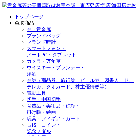
トップページ
買取商品
金・貴金属
ブランドバッグ
ブランド時計
スマートフォン・
ノートPC・タブレット
カメラ・万年筆
ウイスキー・ブランデー・
洋酒
金券（商品券、旅行券、ビール券、図書カード、
テレカ、クオカード、株主優待券等）
電動工具
切手・中国切手
骨董品・美術品・鉄瓶・
掛け軸・絵画
玩具・フィギア・カード
古銭・コイン・
記念メダル