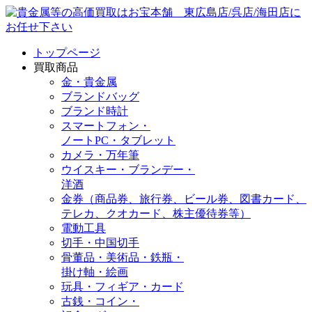
トップページ
買取商品
金・貴金属
ブランドバッグ
ブランド時計
スマートフォン・
ノートPC・タブレット
カメラ・万年筆
ウイスキー・ブランデー・
洋酒
金券（商品券、旅行券、ビール券、図書カード、
テレカ、クオカード、株主優待券等）
電動工具
切手・中国切手
骨董品・美術品・鉄瓶・
掛け軸・絵画
玩具・フィギア・カード
古銭・コイン・