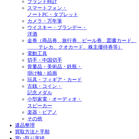
ブランド時計
スマートフォン・
ノートPC・タブレット
カメラ・万年筆
ウイスキー・ブランデー・
洋酒
金券（商品券、旅行券、ビール券、図書カード、
テレカ、クオカード、株主優待券等）
電動工具
切手・中国切手
骨董品・美術品・鉄瓶・
掛け軸・絵画
玩具・フィギア・カード
古銭・コイン・
記念メダル
小型家電・オーディオ・
スピーカー
楽器・ピアノ
その他
遺品整理
買取方法と手順
買い取り実績