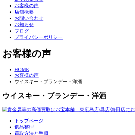
お客様の声
店舗概要
お問い合わせ
お知らせ
ブログ
プライバシーポリシー
お客様の声
HOME
お客様の声
ウイスキー・ブランデー・洋酒
ウイスキー・ブランデー・洋酒
トップページ
遺品整理
買取方法と手順