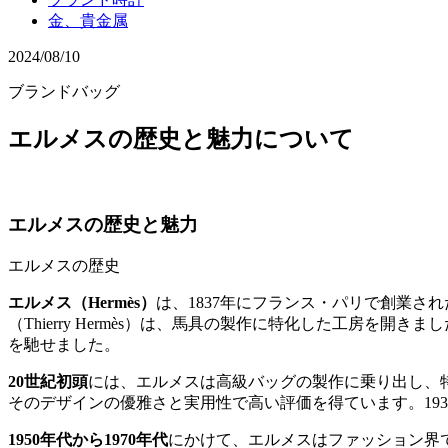
金、貴金属
2024/08/10
ブランドバッグ
エルメスの歴史と魅力について
エルメスの歴史と魅力
エルメスの歴史
エルメス（Hermès）
は、1837年にフランス・パリで創業
（Thierry Hermès）は、馬具の製作に特化した工房
を馳せました。
20世紀初頭
には、エルメスは高級バッグの製作に乗り出し、
そのデザインの優雅さと実用性で高い評価を得ています。19
1950年代から1970年代
にかけて、エルメスはファッション界