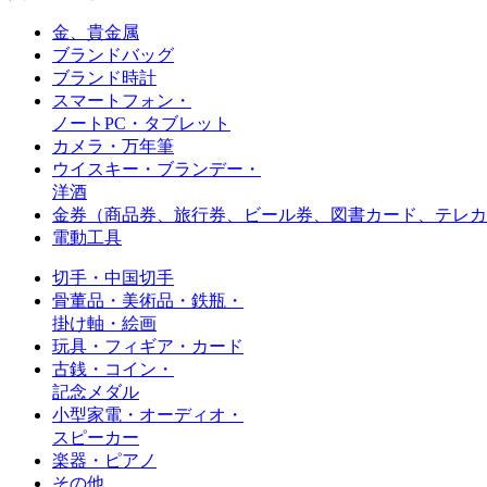
金、貴金属
ブランドバッグ
ブランド時計
スマートフォン・
ノートPC・タブレット
カメラ・万年筆
ウイスキー・ブランデー・
洋酒
金券（商品券、旅行券、ビール券、図書カード、
テレカ
電動工具
切手・中国切手
骨董品・美術品・鉄瓶・
掛け軸・絵画
玩具・フィギア・カード
古銭・コイン・
記念メダル
小型家電・オーディオ・
スピーカー
楽器・ピアノ
その他