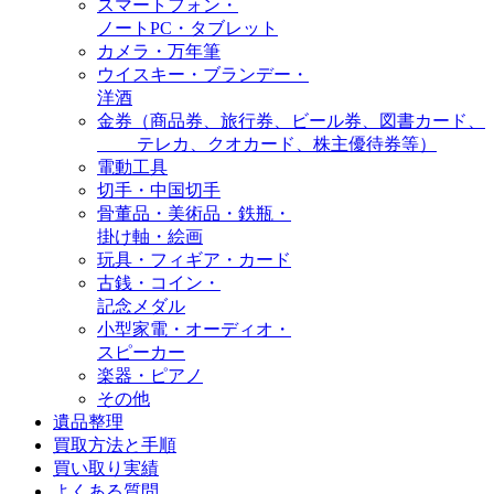
スマートフォン・
ノートPC・タブレット
カメラ・万年筆
ウイスキー・ブランデー・
洋酒
金券（商品券、旅行券、ビール券、図書カード、
テレカ、クオカード、株主優待券等）
電動工具
切手・中国切手
骨董品・美術品・鉄瓶・
掛け軸・絵画
玩具・フィギア・カード
古銭・コイン・
記念メダル
小型家電・オーディオ・
スピーカー
楽器・ピアノ
その他
遺品整理
買取方法と手順
買い取り実績
よくある質問