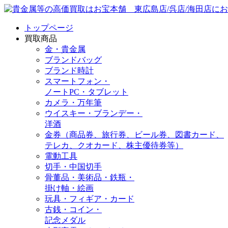
トップページ
買取商品
金・貴金属
ブランドバッグ
ブランド時計
スマートフォン・
ノートPC・タブレット
カメラ・万年筆
ウイスキー・ブランデー・
洋酒
金券（商品券、旅行券、ビール券、図書カード、
テレカ、クオカード、株主優待券等）
電動工具
切手・中国切手
骨董品・美術品・鉄瓶・
掛け軸・絵画
玩具・フィギア・カード
古銭・コイン・
記念メダル