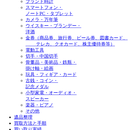
ブランド時計
スマートフォン・
ノートPC・タブレット
カメラ・万年筆
ウイスキー・ブランデー・
洋酒
金券（商品券、旅行券、ビール券、図書カード、
テレカ、クオカード、株主優待券等）
電動工具
切手・中国切手
骨董品・美術品・鉄瓶・
掛け軸・絵画
玩具・フィギア・カード
古銭・コイン・
記念メダル
小型家電・オーディオ・
スピーカー
楽器・ピアノ
その他
遺品整理
買取方法と手順
買い取り実績