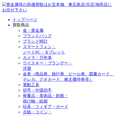
トップページ
買取商品
金・貴金属
ブランドバッグ
ブランド時計
スマートフォン・
ノートPC・タブレット
カメラ・万年筆
ウイスキー・ブランデー・
洋酒
金券（商品券、旅行券、ビール券、図書カード、
テレカ、クオカード、株主優待券等）
電動工具
切手・中国切手
骨董品・美術品・鉄瓶・
掛け軸・絵画
玩具・フィギア・カード
古銭・コイン・