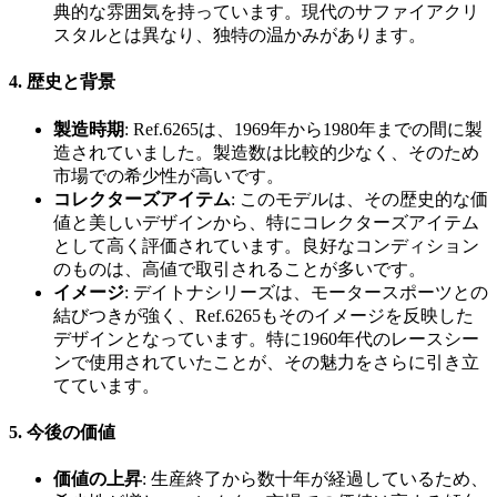
典的な雰囲気を持っています。現代のサファイアクリ
スタルとは異なり、独特の温かみがあります。
4.
歴史と背景
製造時期
: Ref.6265は、1969年から1980年までの間に製
造されていました。製造数は比較的少なく、そのため
市場での希少性が高いです。
コレクターズアイテム
: このモデルは、その歴史的な価
値と美しいデザインから、特にコレクターズアイテム
として高く評価されています。良好なコンディション
のものは、高値で取引されることが多いです。
イメージ
: デイトナシリーズは、モータースポーツとの
結びつきが強く、Ref.6265もそのイメージを反映した
デザインとなっています。特に1960年代のレースシー
ンで使用されていたことが、その魅力をさらに引き立
てています。
5.
今後の価値
価値の上昇
: 生産終了から数十年が経過しているため、