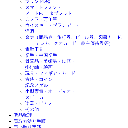
ブランド時計
スマートフォン・
ノートPC・タブレット
カメラ・万年筆
ウイスキー・ブランデー・
洋酒
金券（商品券、旅行券、ビール券、図書カード、
テレカ、クオカード、株主優待券等）
電動工具
切手・中国切手
骨董品・美術品・鉄瓶・
掛け軸・絵画
玩具・フィギア・カード
古銭・コイン・
記念メダル
小型家電・オーディオ・
スピーカー
楽器・ピアノ
その他
遺品整理
買取方法と手順
買い取り実績