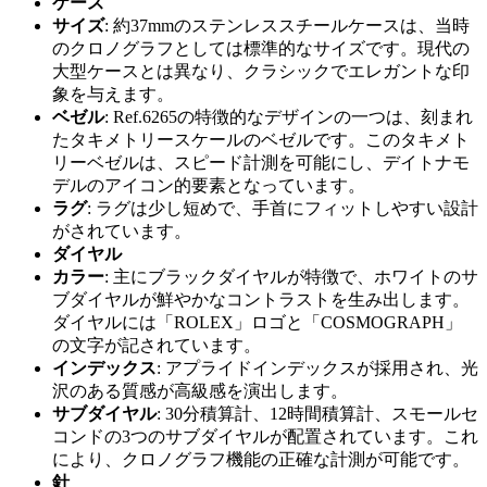
ケース
サイズ
: 約37mmのステンレススチールケースは、当時
のクロノグラフとしては標準的なサイズです。現代の
大型ケースとは異なり、クラシックでエレガントな印
象を与えます。
ベゼル
: Ref.6265の特徴的なデザインの一つは、刻まれ
たタキメトリースケールのベゼルです。このタキメト
リーベゼルは、スピード計測を可能にし、デイトナモ
デルのアイコン的要素となっています。
ラグ
: ラグは少し短めで、手首にフィットしやすい設計
がされています。
ダイヤル
カラー
: 主にブラックダイヤルが特徴で、ホワイトのサ
ブダイヤルが鮮やかなコントラストを生み出します。
ダイヤルには「ROLEX」ロゴと「COSMOGRAPH」
の文字が記されています。
インデックス
: アプライドインデックスが採用され、光
沢のある質感が高級感を演出します。
サブダイヤル
: 30分積算計、12時間積算計、スモールセ
コンドの3つのサブダイヤルが配置されています。これ
により、クロノグラフ機能の正確な計測が可能です。
針