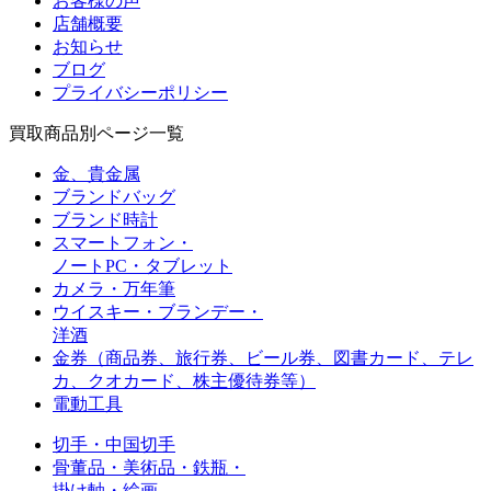
お客様の声
店舗概要
お知らせ
ブログ
プライバシーポリシー
買取商品別ページ一覧
金、貴金属
ブランドバッグ
ブランド時計
スマートフォン・
ノートPC・タブレット
カメラ・万年筆
ウイスキー・ブランデー・
洋酒
金券（商品券、旅行券、ビール券、図書カード、
テレ
カ、クオカード、株主優待券等）
電動工具
切手・中国切手
骨董品・美術品・鉄瓶・
掛け軸・絵画