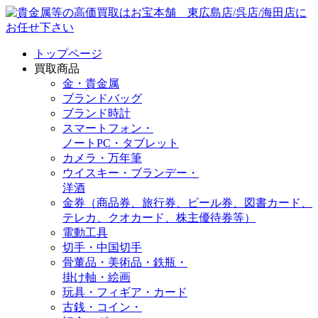
トップページ
買取商品
金・貴金属
ブランドバッグ
ブランド時計
スマートフォン・
ノートPC・タブレット
カメラ・万年筆
ウイスキー・ブランデー・
洋酒
金券（商品券、旅行券、ビール券、図書カード、
テレカ、クオカード、株主優待券等）
電動工具
切手・中国切手
骨董品・美術品・鉄瓶・
掛け軸・絵画
玩具・フィギア・カード
古銭・コイン・