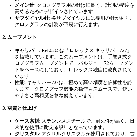
メイン針
: クロノグラフ用の針は細長く、計測の精度を
高めるためにデザインされています。
サブダイヤル針
: 各サブダイヤルには専用の針があり、
クロノグラフの計測が容易に行えます。
2.
ムーブメント
キャリバー
: Ref.6265は「ロレックス キャリバー727」
を搭載しています。このムーブメントは、手巻き式ク
ロノグラフムーブメントで、バルジュー 72ムーブメン
トをベースにしており、ロレックス独自に改良されて
います。
性能
: キャリバー727は、極めて高い精度と信頼性を誇
ります。クロノグラフ機能の操作もスムーズで、使い
やすさと高精度を兼ね備えています。
3.
材質と仕上げ
ケース素材
: ステンレススチールで、耐久性が高く、日
常的な使用に耐える設計となっています。
クリスタル
: アクリルクリスタルが使用されており、古