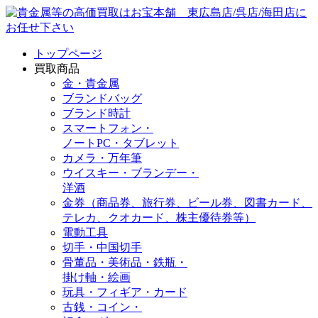
トップページ
買取商品
金・貴金属
ブランドバッグ
ブランド時計
スマートフォン・
ノートPC・タブレット
カメラ・万年筆
ウイスキー・ブランデー・
洋酒
金券（商品券、旅行券、ビール券、図書カード、
テレカ、クオカード、株主優待券等）
電動工具
切手・中国切手
骨董品・美術品・鉄瓶・
掛け軸・絵画
玩具・フィギア・カード
古銭・コイン・