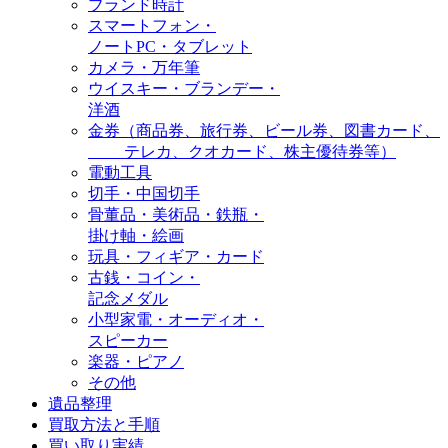
ブランド時計
スマートフォン・
ノートPC・タブレット
カメラ・万年筆
ウイスキー・ブランデー・
洋酒
金券（商品券、旅行券、ビール券、図書カード、
テレカ、クオカード、株主優待券等）
電動工具
切手・中国切手
骨董品・美術品・鉄瓶・
掛け軸・絵画
玩具・フィギア・カード
古銭・コイン・
記念メダル
小型家電・オーディオ・
スピーカー
楽器・ピアノ
その他
遺品整理
買取方法と手順
買い取り実績