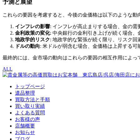
予測と展望
これらの要因を考慮すると、今後の金価格は以下のような動
インフレの影響
: インフレが高止まりする場合、金の
金利政策の変化
: 中央銀行の金利引き上げが続く場合
地政学的リスク
: 地政学的な緊張が続く限り、リスク
ドルの動向
: 米ドルが弱含む場合、金価格は上昇する
最終的には、金市場の動向はこれらの要因の相互作用によっ
ALL
トップページ
遺品整理
買取方法と手順
買い取り実績
よくある質問
お客様の声
店舗概要
お知らせ
ブログ