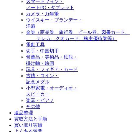
スマートフォン・
ノートPC・タブレット
カメラ・万年筆
ウイスキー・ブランデー・
洋酒
金券（商品券、旅行券、ビール券、図書カード、
テレカ、クオカード、株主優待券等）
電動工具
切手・中国切手
骨董品・美術品・鉄瓶・
掛け軸・絵画
玩具・フィギア・カード
古銭・コイン・
記念メダル
小型家電・オーディオ・
スピーカー
楽器・ピアノ
その他
遺品整理
買取方法と手順
買い取り実績
よくある質問