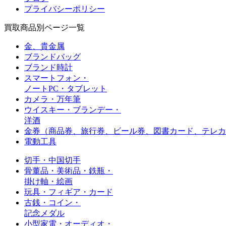
プライバシーポリシー
買取商品別ページ一覧
金、貴金属
ブランドバッグ
ブランド時計
スマートフォン・
ノートPC・タブレット
カメラ・万年筆
ウイスキー・ブランデー・
洋酒
金券（商品券、旅行券、ビール券、図書カード、
テレカ
電動工具
切手・中国切手
骨董品・美術品・鉄瓶・
掛け軸・絵画
玩具・フィギア・カード
古銭・コイン・
記念メダル
小型家電・オーディオ・