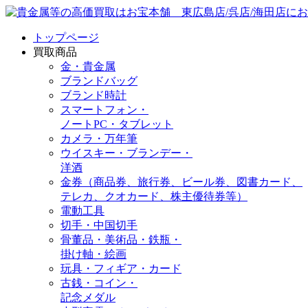
トップページ
買取商品
金・貴金属
ブランドバッグ
ブランド時計
スマートフォン・
ノートPC・タブレット
カメラ・万年筆
ウイスキー・ブランデー・
洋酒
金券（商品券、旅行券、ビール券、図書カード、
テレカ、クオカード、株主優待券等）
電動工具
切手・中国切手
骨董品・美術品・鉄瓶・
掛け軸・絵画
玩具・フィギア・カード
古銭・コイン・
記念メダル